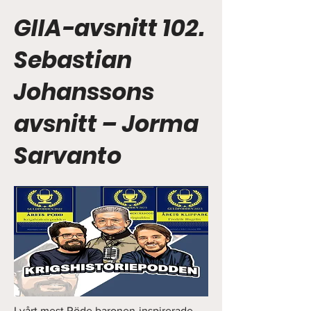
GIIA-avsnitt 102.
Sebastian
Johanssons
avsnitt – Jorma
Sarvanto
I vårt mest Röde baronen-inspirerade