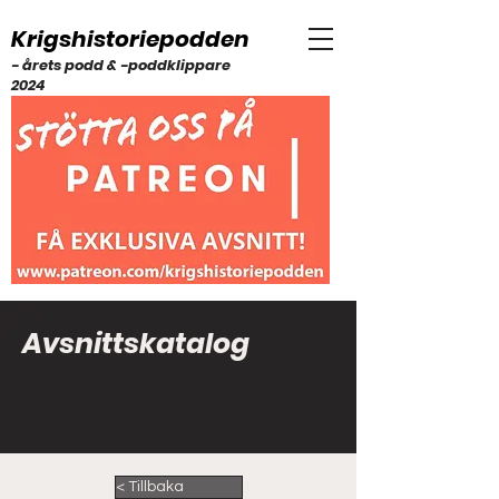
Krigshistoriepodden
- årets podd & -poddklippare
2024
Avsnittskatalog
< Tillbaka