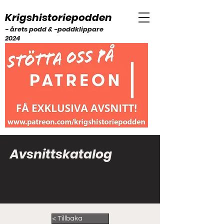
Krigshistoriepodden
- årets podd & -poddklippare
2024
Avsnittskatalog
< Tillbaka