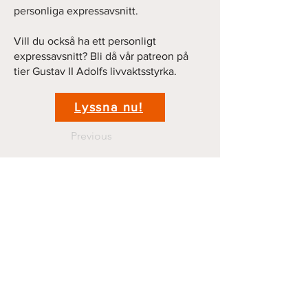
personliga expressavsnitt.
Vill du också ha ett personligt
expressavsnitt? Bli då vår patreon på
tier Gustav II Adolfs livvaktsstyrka.
Lyssna nu!
Previous
Next
Kontakt
krigshistoriepodden@gmail.com
070 44 11 381