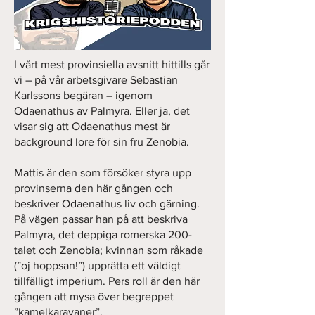
I vårt mest provinsiella avsnitt hittills går
vi – på vår arbetsgivare Sebastian
Karlssons begäran – igenom
Odaenathus av Palmyra. Eller ja, det
visar sig att Odaenathus mest är
background lore för sin fru Zenobia.
Mattis är den som försöker styra upp
provinserna den här gången och
beskriver Odaenathus liv och gärning.
På vägen passar han på att beskriva
Palmyra, det deppiga romerska 200-
talet och Zenobia; kvinnan som råkade
(”oj hoppsan!”) upprätta ett väldigt
tillfälligt imperium. Pers roll är den här
gången att mysa över begreppet
”kamelkaravaner”.