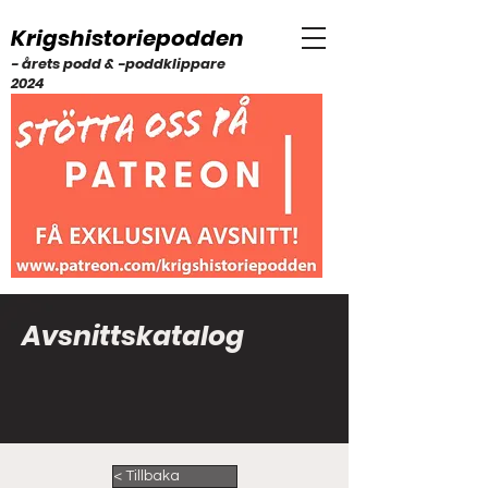
Krigshistoriepodden
- årets podd & -poddklippare
2024
Avsnittskatalog
< Tillbaka