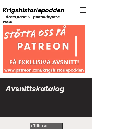
Krigshistoriepodden
- årets podd & -poddklippare
2024
Avsnittskatalog
< Tillbaka