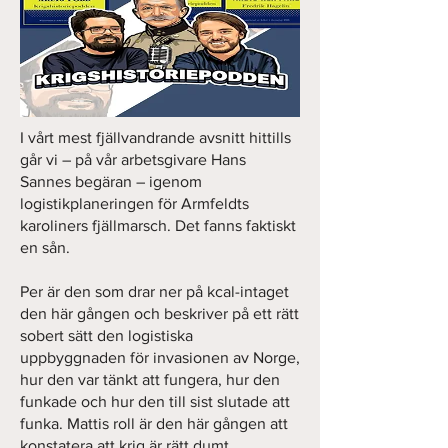
I vårt mest fjällvandrande avsnitt hittills
går vi – på vår arbetsgivare Hans
Sannes begäran – igenom
logistikplaneringen för Armfeldts
karoliners fjällmarsch. Det fanns faktiskt
en sån.
Per är den som drar ner på kcal-intaget
den här gången och beskriver på ett rätt
sobert sätt den logistiska
uppbyggnaden för invasionen av Norge,
hur den var tänkt att fungera, hur den
funkade och hur den till sist slutade att
funka. Mattis roll är den här gången att
konstatera att krig är rätt dumt.