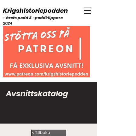
Krigshistoriepodden
- årets podd & -poddklippare
2024
Avsnittskatalog
< Tillbaka