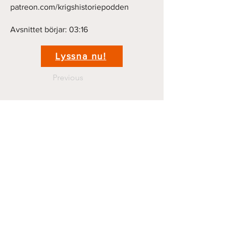
patreon.com/krigshistoriepodden
Avsnittet börjar: 03:16
Lyssna nu!
Previous
Next
Kontakt
krigshistoriepodden@gmail.com
070 44 11 381