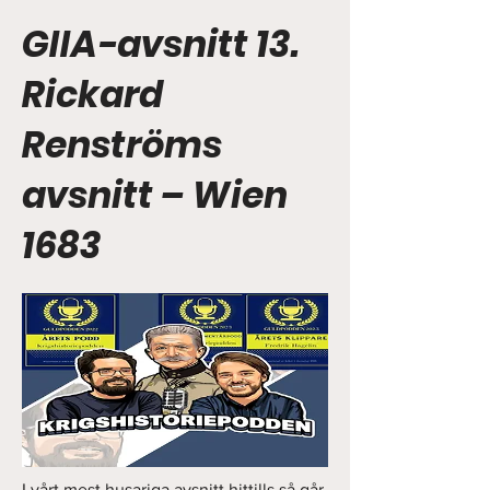
GIIA-avsnitt 13.
Rickard
Renströms
avsnitt – Wien
1683
I vårt mest husariga avsnitt hittills så går