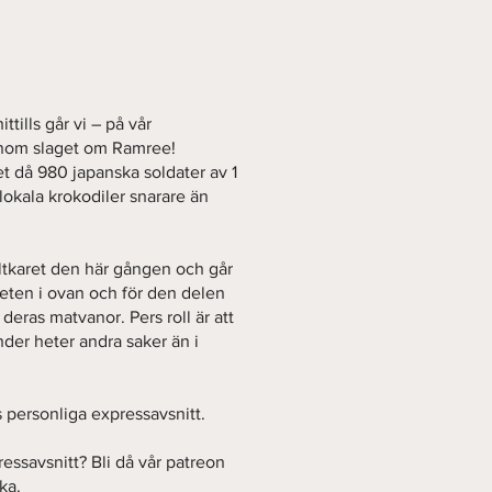
ttills går vi – på vår
enom slaget om Ramree!
t då 980 japanska soldater av 1
okala krokodiler snarare än
altkaret den här gången och går
heten i ovan och för den delen
deras matvanor. Pers roll är att
änder heter andra saker än i
ns personliga expressavsnitt.
ressavsnitt? Bli då vår patreon
ka.