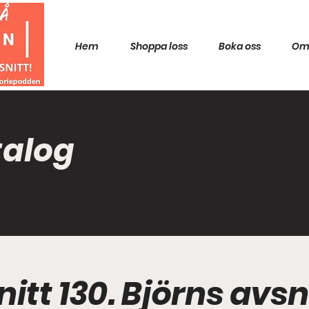
Hem
Shoppa loss
Boka oss
Om
talog
itt 130. Björns avsn