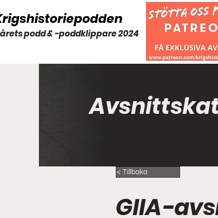
Krigshistoriepodden
 årets podd & -poddklippare 2024
Avsnittska
< Tillbaka
GIIA-avsn