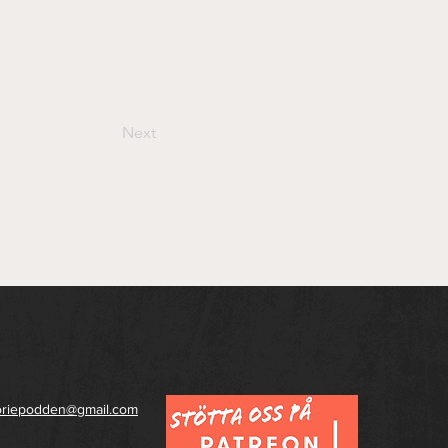
Next
toriepodden@gmail.com