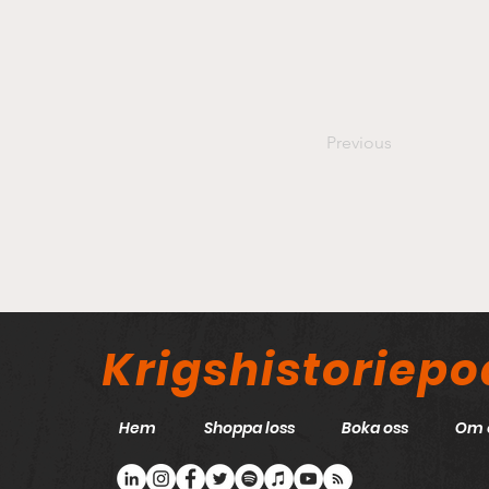
Previous
Krigshistoriep
Hem
Shoppa loss
Boka oss
Om 