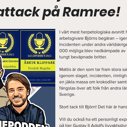
attack på Ramree!
I vårt mest herpetologiska avsnitt hi
arbetsgivare Björns begäran – ig
Incidenten under andra världskrige
000 möjliga blev nedkämpade av l
tungt beväpnade britter.
Mattis är den som tar fram stora s
igenom slaget, incidenten, rimlig
en jäkla massa om krokodiler samt 
fängslas över att folk från andra l
Sverige.
Stort tack till Björn! Det här är ha
Vill du också ha ett personligt exp
på tier Gustav II Adolfs livvaktsstyr