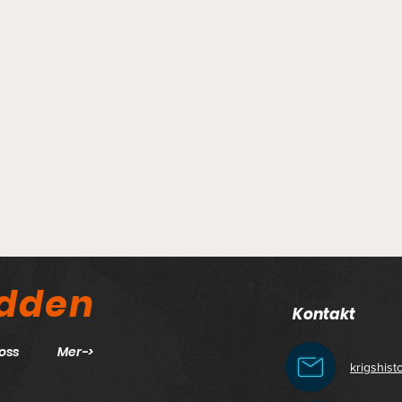
odden
Kontakt
oss
Mer->
krigshis