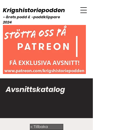
Krigshistoriepodden
- årets podd & -poddklippare
2024
Avsnittskatalog
< Tillbaka