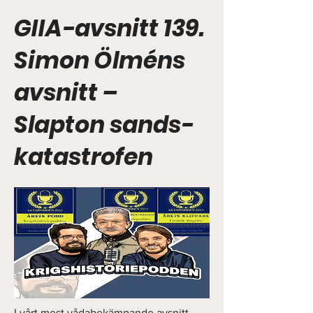
GIIA-avsnitt 139.
Simon Ölméns
avsnitt –
Slapton sands-
katastrofen
I vårt mest vådabekämpande avsnitt