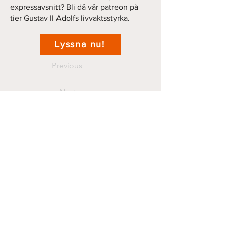
expressavsnitt? Bli då vår patreon på
tier Gustav II Adolfs livvaktsstyrka.
Lyssna nu!
Previous
Next
Kontakt
krigshistoriepodden@gmail.com
070 44 11 381