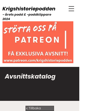
Krigshistoriepodden
- årets podd & -poddklippare
2024
Avsnittskatalog
< Tillbaka