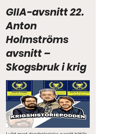
GIIA-avsnitt 22.
Anton
Holmströms
avsnitt –
Skogsbruk i krig
I vårt mest dendrologiska avsnitt hittills