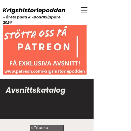
Krigshistoriepodden
- årets podd & -poddklippare
2024
Avsnittskatalog
< Tillbaka