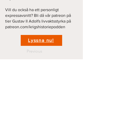
Vill du också ha ett personligt
expressavsnitt? Bli då vår patreon på
tier Gustav II Adolfs livvaktsstyrka på
patreon.com/krigshistoriepodden
Lyssna nu!
Previous
Next
Kontakt
krigshistoriepodden@gmail.com
070 44 11 381