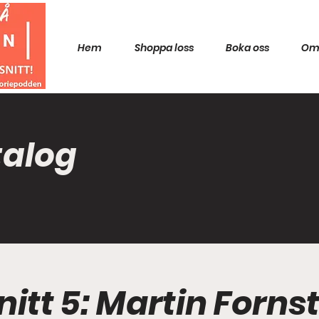
Hem
Shoppa loss
Boka oss
Om
talog
itt 5: Martin Forns