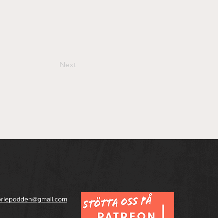
Next
toriepodden@gmail.com