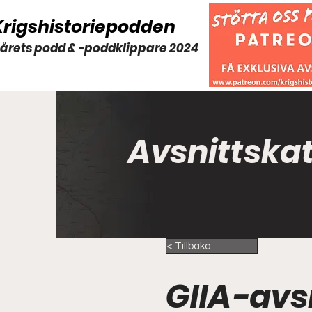
Krigshistoriepodden
 årets podd & -poddklippare 2024
Avsnittska
< Tillbaka
GIIA-avsn