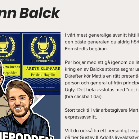
nn Balck
I vårt mest generaliga avsnitt hitt
den bäste generalen du aldrig hört
Fornstedts begäran.
Per börjar med att gå igenom de l
kring en av Balcks största segrar u
Därefter kör Mattis en rätt prete
person och general utifrån princ
Ugly. Det hela avslutas med "det i
(bra clickbait där).
Stort tack till vår arbetsgivare Mar
expressavsnitt.
Vill du också ha ett personligt exp
på tier Gustav II Adolfs livvaktssty