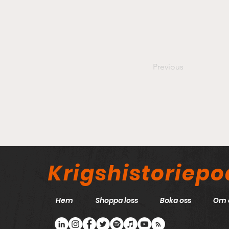
Previous
Krigshistoriep
Hem
Shoppa loss
Boka oss
Om 