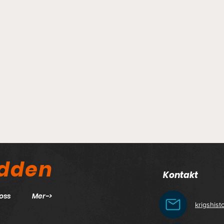
odden
Kontakt
oss
Mer->
krigshis