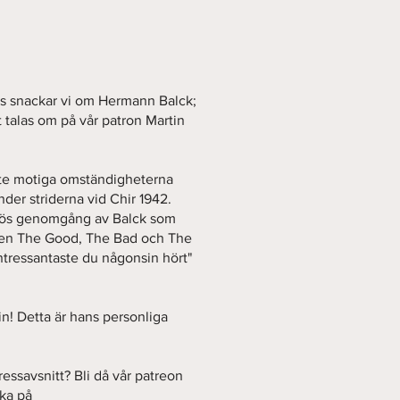
ills snackar vi om Hermann Balck;
 talas om på vår patron Martin
ite motiga omständigheterna
nder striderna vid Chir 1942.
ntiös genomgång av Balck som
ipen The Good, The Bad och The
ntressantaste du någonsin hört"
tin! Detta är hans personliga
ressavsnitt? Bli då vår patreon
rka på