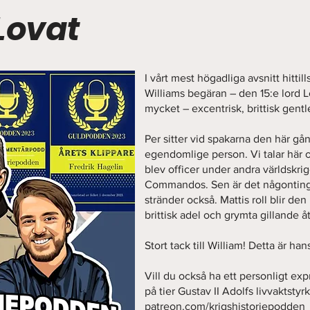
 Lovat
I vårt mest högadliga avsnitt hittil
Williams begäran – den 15:e lord 
mycket – excentrisk, brittisk gent
Per sitter vid spakarna den här g
egendomlige person. Vi talar här o
blev officer under andra världskri
Commandos. Sen är det någontin
stränder också. Mattis roll blir de
brittisk adel och grymta gillande å
Stort tack till William! Detta är ha
Vill du också ha ett personligt exp
på tier Gustav II Adolfs livvaktstyr
patreon.com/krigshistoriepodden