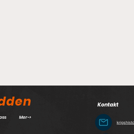
odden
Kontakt
oss
Mer->
krigshis