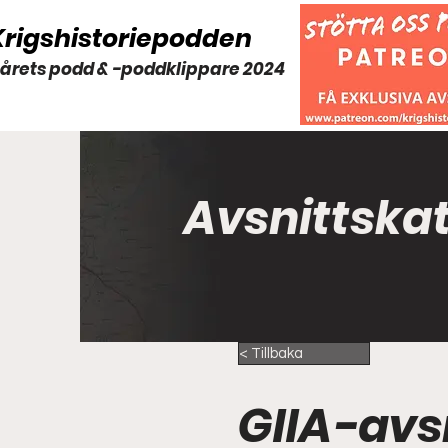
Krigshistoriepodden
 årets podd & -poddklippare 2024
Avsnittska
< Tillbaka
GIIA-avsn