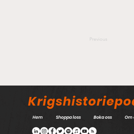
Previous
Krigshistoriep
Hem
Shoppa loss
Boka oss
Om 