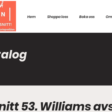
Hem
Shoppa loss
Boka oss
Om
talog
itt 53. Williams av