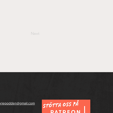
Next
toriepodden@gmail.com