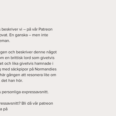
ls beskriver vi – på vår Patreon
Lovat. En ganska – men inte
leman.
ången och beskriver denne något
m en brittisk lord som givetvis
get och lika givetvis hamnade i
g med säckpipor på Normandies
n här gången att resonera lite om
t det han hör.
ns personliga expressavsnitt.
ressavsnitt? Bli då vår patreon
ka på