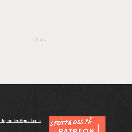
Next
toriepodden@gmail.com