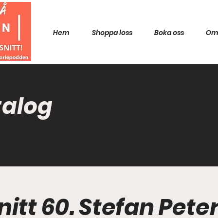
Hem
Shoppa loss
Boka oss
Om
talog
nitt 60. Stefan Pete