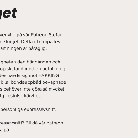
get
river vi – på vår Patreon Stefan
hetskriget. Detta utkämpades
tämningen är påtaglig.
ndigheten den här gången och
skopiskt land med en befolkning
kades hävda sig mot FAKKING
r bl.a. bondeuppbåd beväpnade
is behöver inte göra så mycket
g i estnisk kärvhet.
s personliga expressavsnitt.
ressavsnitt? Bli då vår patreon
ka på