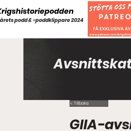
Krigshistoriepodden
 årets podd & -poddklippare 2024
Avsnittska
< Tillbaka
GIIA-avs