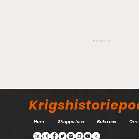
Previous
Krigshistoriep
Hem
Shoppa loss
Boka oss
Om 