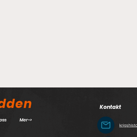
odden
Kontakt
oss
Mer->
krigshis