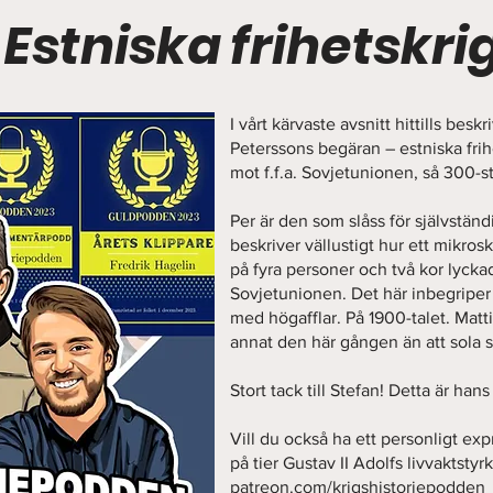
 Estniska frihetskri
I vårt kärvaste avsnitt hittills besk
Peterssons begäran – estniska fri
mot f.f.a. Sovjetunionen, så 300-s
Per är den som slåss för självstä
beskriver vällustigt hur ett mikro
på fyra personer och två kor lyc
Sovjetunionen. Det här inbegripe
med högafflar. På 1900-talet. Matt
annat den här gången än att sola si
Stort tack till Stefan! Detta är han
Vill du också ha ett personligt exp
på tier Gustav II Adolfs livvaktstyr
patreon.com/krigshistoriepodden