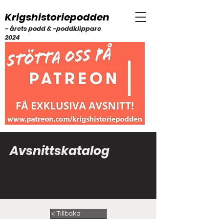
Krigshistoriepodden
- årets podd & -poddklippare
2024
Avsnittskatalog
< Tillbaka