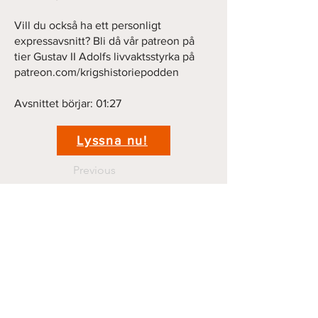
Vill du också ha ett personligt
expressavsnitt? Bli då vår patreon på
tier Gustav II Adolfs livvaktsstyrka på
patreon.com/krigshistoriepodden
Avsnittet börjar: 01:27
Lyssna nu!
Previous
Next
Kontakt
krigshistoriepodden@gmail.com