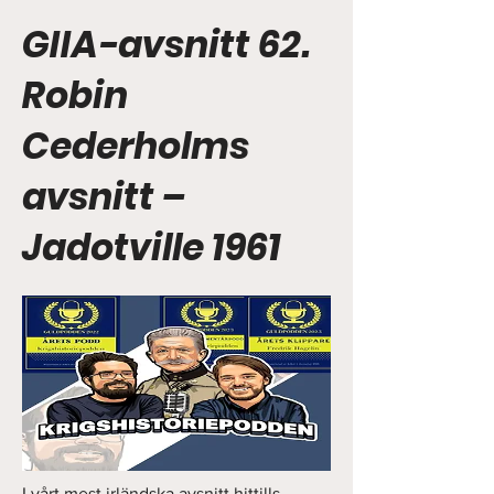
GIIA-avsnitt 62.
Robin
Cederholms
avsnitt –
Jadotville 1961
I vårt mest irländska avsnitt hittills