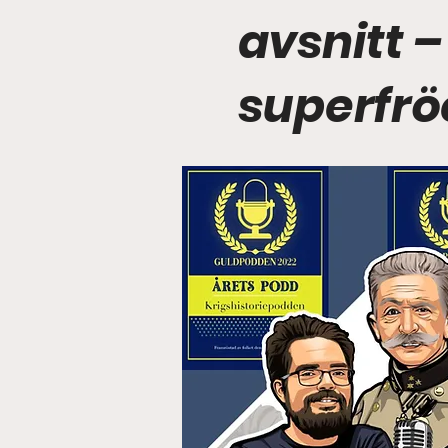
avsnitt –
superfrö