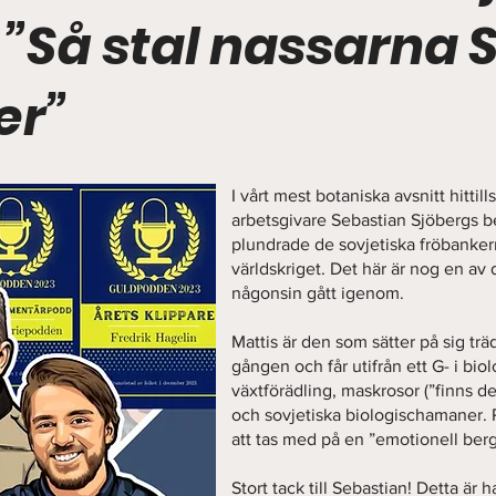
 ”Så stal nassarna S
er”
I vårt mest botaniska avsnitt hittill
arbetsgivare Sebastian Sjöbergs b
plundrade de sovjetiska fröbanker
världskriget. Det här är nog en av 
någonsin gått igenom.
Mattis är den som sätter på sig t
gången och får utifrån ett G- i bio
växtförädling, maskrosor (”finns d
och sovjetiska biologischamaner. P
att tas med på en ”emotionell ber
Stort tack till Sebastian! Detta är 