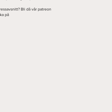
ressavsnitt? Bli då vår patreon
rka på