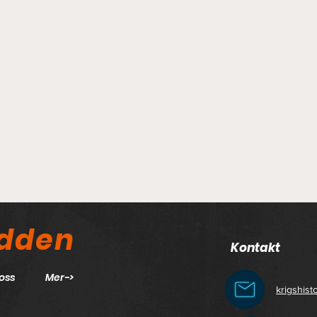
odden
Kontakt
oss
Mer->
krigshis