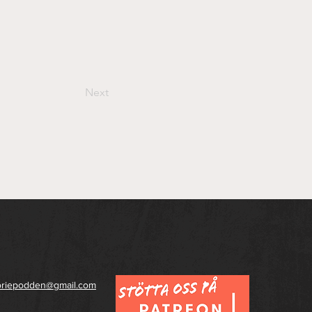
Next
toriepodden@gmail.com