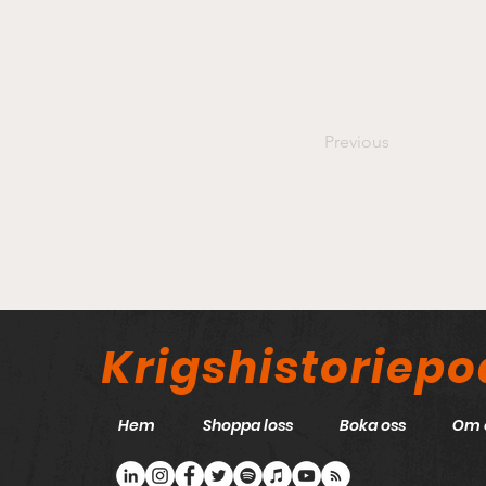
Previous
Krigshistoriep
Hem
Shoppa loss
Boka oss
Om 