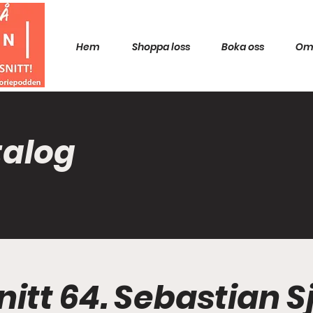
Hem
Shoppa loss
Boka oss
Om
talog
nitt 64. Sebastian 