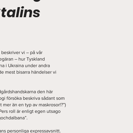
talins
s beskriver vi – på vår
egäran – hur Tyskland
na i Ukraina under andra
de mest bisarra händelser vi
rädgårdshandskarna den här
logi försöka beskriva sådant som
et mer än en typ av maskrosor!?”)
ers roll är enligt egen utsago
gochdalbana”.
hans personliga expressavsnitt.