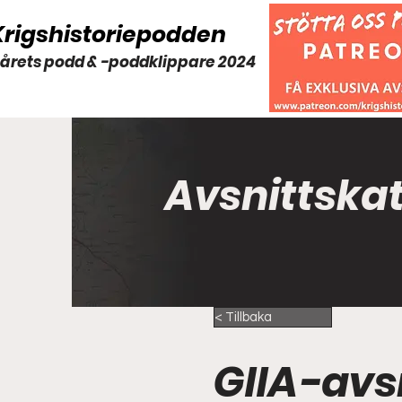
Krigshistoriepodden
 årets podd & -poddklippare 2024
Avsnittska
< Tillbaka
GIIA-avs