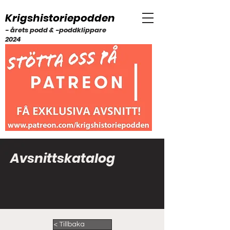
Krigshistoriepodden
- årets podd & -poddklippare
2024
Avsnittskatalog
< Tillbaka