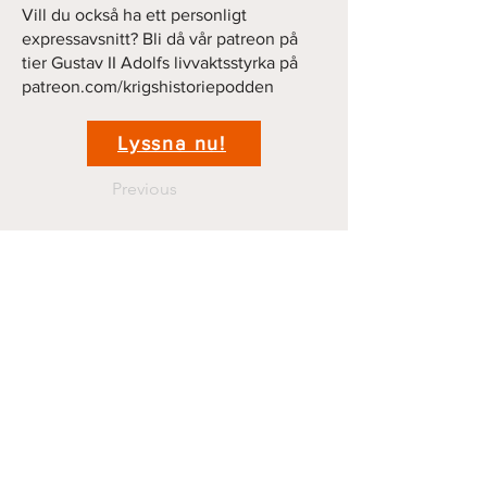
Vill du också ha ett personligt
expressavsnitt? Bli då vår patreon på
tier Gustav II Adolfs livvaktsstyrka på
patreon.com/krigshistoriepodden
Lyssna nu!
Previous
Next
Kontakt
krigshistoriepodden@gmail.com
070 44 11 381