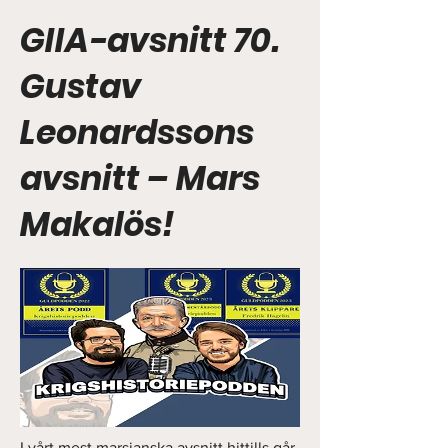
GIIA-avsnitt 70.
Gustav
Leonardssons
avsnitt – Mars
Makalös!
I vårt mest marsianska avsnitt hittills går