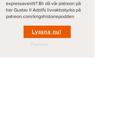
expressavsnitt? Bli då vår patreon på
tier Gustav II Adolfs livvaktsstyrka på
patreon.com/krigshistoriepodden
Lyssna nu!
Previous
Next
Kontakt
krigshistoriepodden@gmail.com
070 44 11 381