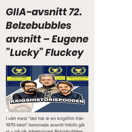
GIIA-avsnitt 72.
Belzebubbles
avsnitt – Eugene
”Lucky” Fluckey
I vårt mest ”det här är en krigsfilm från
1970-talet”-betonade avsnitt hittills går
vi – på vår arbetsgivare Belzebubbles