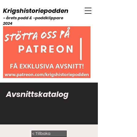
Krigshistoriepodden
- årets podd & -poddklippare
2024
Avsnittskatalog
< Tillbaka