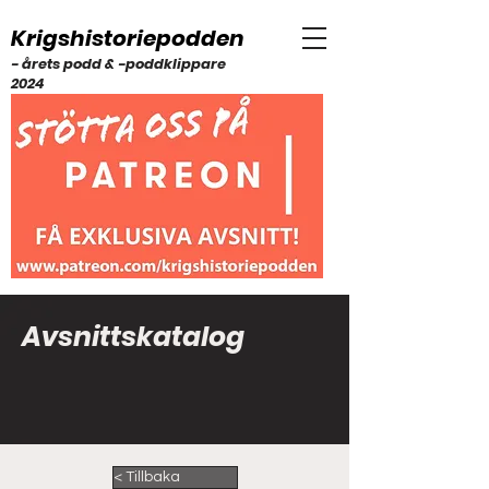
Krigshistoriepodden
- årets podd & -poddklippare
2024
Avsnittskatalog
< Tillbaka