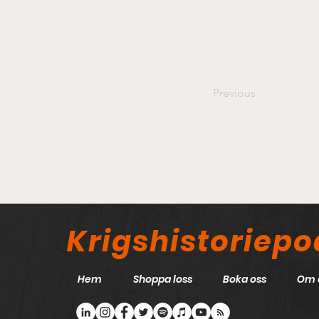
Previous
Krigshistoriep
Hem
Shoppa loss
Boka oss
Om 