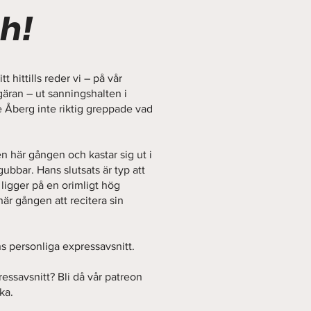
th!
t hittills reder vi – på vår
äran – ut sanningshalten i
 Åberg inte riktig greppade vad
n här gången och kastar sig ut i
ubbar. Hans slutsats är typ att
ligger på en orimligt hög
här gången att recitera sin
ans personliga expressavsnitt.
ressavsnitt? Bli då vår patreon
ka.