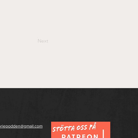
Next
toriepodden@gmail.com