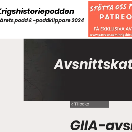
Krigshistoriepodden
 årets podd & -poddklippare 2024
Avsnittska
< Tillbaka
GIIA-avs