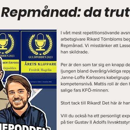
– Repmånad: da tru
I vårt mest repetitionsövande avsnit
arbetsgivare Rikard Törnbloms beg
Repmånad. Vi misstänker att Lasse
han skildrade.
Per är den som tar sig en knapp de
ljungen bland överårig/viktiga repg
Janne-Loffe Karlssons kabelgrupp 
kompetensnivå. Mattis roll är den 
salige fars KFÖ-minnen.
Stort tack till Rikard! Det här är h
Vill du också ha ett personligt exp
på tier Gustav II Adolfs livvaktsstyr