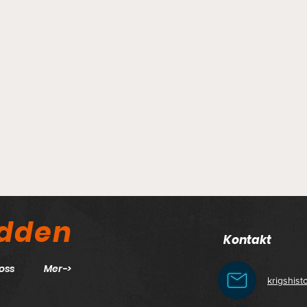
odden
Kontakt
oss
Mer->
krigshis