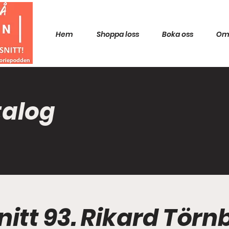
Hem
Shoppa loss
Boka oss
Om
talog
nitt 93. Rikard Tör