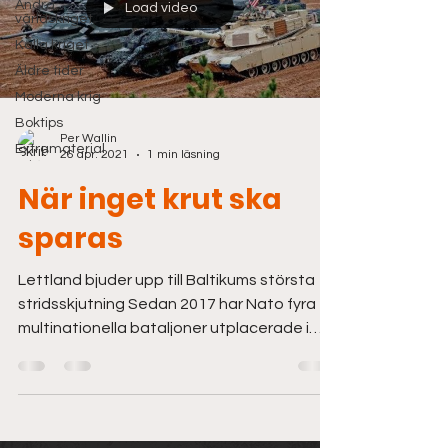
Andra
Load video
världskriget
Kalla kriget
Äldre tider
Moderna krig
Boktips
Per Wallin
Extramaterial
26 apr. 2021
1 min läsning
När inget krut ska
sparas
Lettland bjuder upp till Baltikums största
stridsskjutning Sedan 2017 har Nato fyra
multinationella bataljoner utplacerade i
respektive...