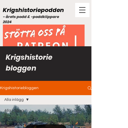
Krigshistoriepodden
- årets podd & -poddklippare
2024
Krigshistorie
bloggen
Krigshistoriebloggen
Alla inlägg
Alla inlägg
Första
världskriget