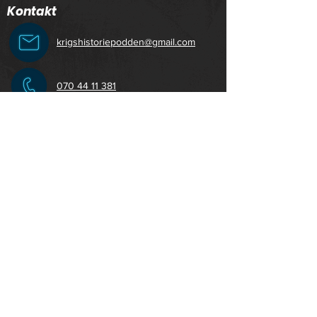
Kontakt
krigshistoriepodden@gmail.com
070 44 11 381
Krigshistoriepodden
© 2025 Krigsdimma produktion AB