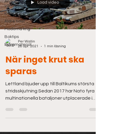
Andra
Load video
världskriget
Kalla kriget
Äldre tider
Moderna krig
Boktips
Per Wallin
Extramaterial
26 apr. 2021
1 min läsning
När inget krut ska
sparas
Lettland bjuder upp till Baltikums största
stridsskjutning Sedan 2017 har Nato fyra
multinationella bataljoner utplacerade i
respektive...