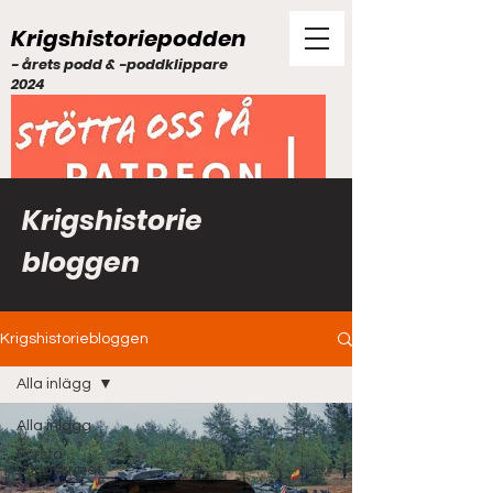
Krigshistoriepodden
- årets podd & -poddklippare
2024
Krigshistorie
bloggen
Krigshistoriebloggen
Alla inlägg
Alla inlägg
Första
världskriget