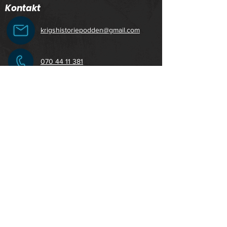
Kontakt
krigshistoriepodden@gmail.com
070 44 11 381
Krigshistoriepodden
© 2025 Krigsdimma produktion AB