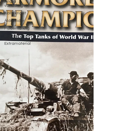
Andra
världskriget
Kalla kriget
Äldre tider
Moderna krig
Boktips
Extramaterial