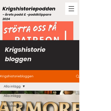
Krigshistoriepodden
- årets podd & -poddklippare
2024
Krigshistorie
bloggen
Krigshistoriebloggen
Alla inlägg
Alla inlägg
Första
världskriget