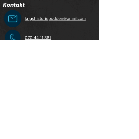
Kontakt
krigshistoriepodden@gmail.com
070 44 11 381
Krigshistoriepodden
© 2025 Krigsdimma produktion AB