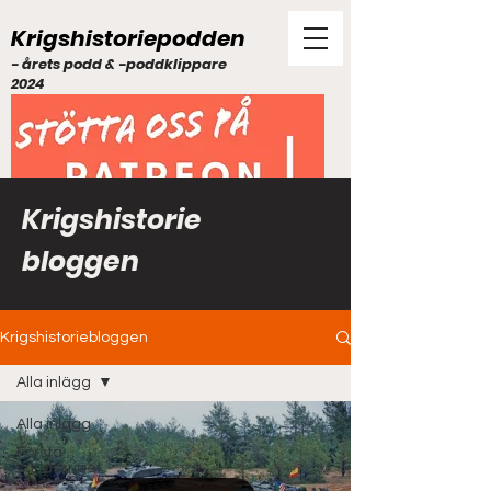
Krigshistoriepodden
- årets podd & -poddklippare
2024
Krigshistorie
bloggen
Krigshistoriebloggen
Alla inlägg
Alla inlägg
Första
världskriget