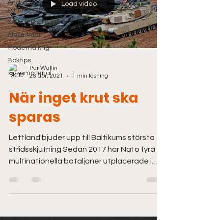
Andra
Load video
världskriget
Kalla kriget
Äldre tider
Moderna krig
Boktips
Per Wallin
Extramaterial
26 apr. 2021
1 min läsning
När inget krut ska
sparas
Lettland bjuder upp till Baltikums största
stridsskjutning Sedan 2017 har Nato fyra
multinationella bataljoner utplacerade i
respektive...