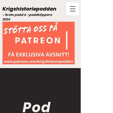
Krigshistoriepodden
- årets podd & -poddklippare
2024
Pod