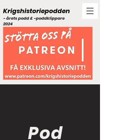
Krigshistoriepodden
- årets podd & -poddklippare
2024
Pod