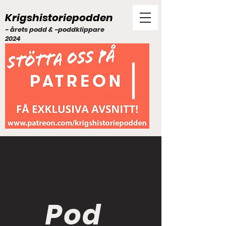
Krigshistoriepodden
- årets podd & -poddklippare
2024
Pod