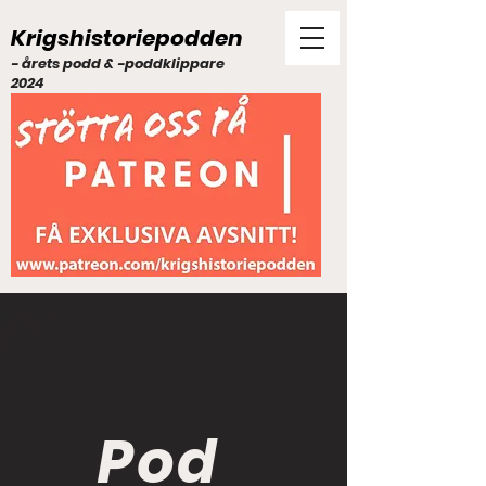
Krigshistoriepodden
- årets podd & -poddklippare
2024
Pod