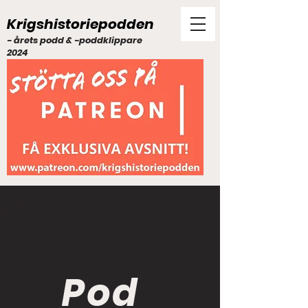
Krigshistoriepodden
- årets podd & -poddklippare
2024
Pod