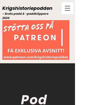
Krigshistoriepodden
- årets podd & -poddklippare
2024
Pod