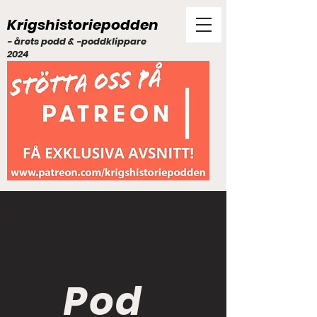
Krigshistoriepodden
- årets podd & -poddklippare
2024
Pod