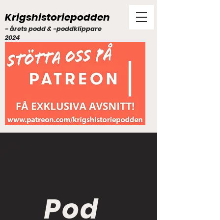
Krigshistoriepodden
- årets podd & -poddklippare
2024
Pod