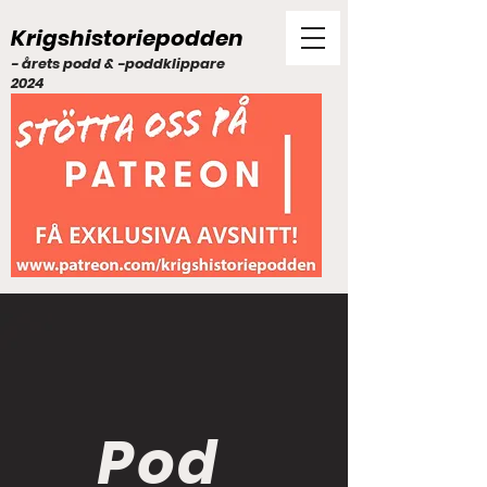
Krigshistoriepodden
- årets podd & -poddklippare
2024
Pod