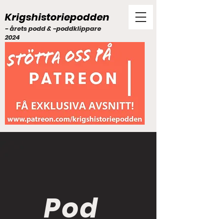
Krigshistoriepodden
- årets podd & -poddklippare
2024
Pod