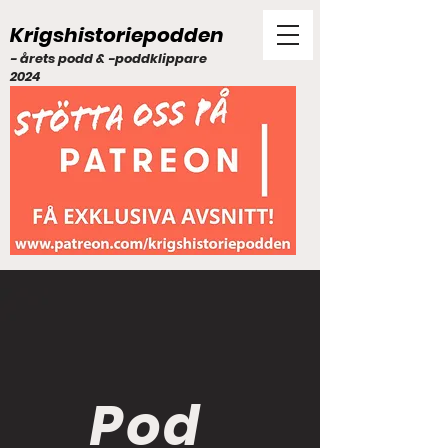
Krigshistoriepodden
- årets podd & -poddklippare
2024
Pod