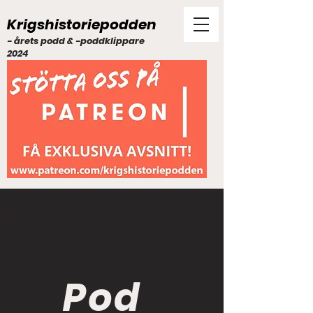
Krigshistoriepodden
- årets podd & -poddklippare
2024
Pod