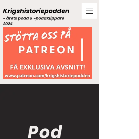
Krigshistoriepodden
- årets podd & -poddklippare
2024
Pod