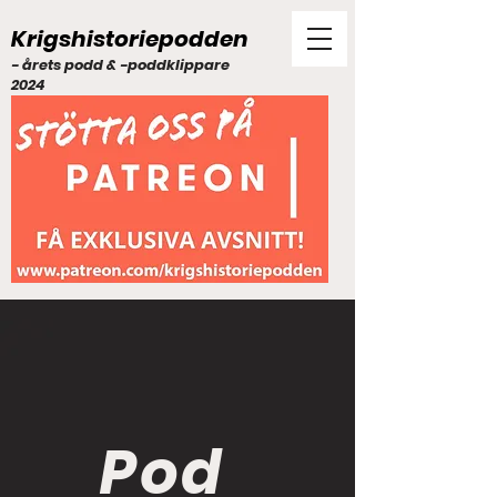
Krigshistoriepodden
- årets podd & -poddklippare
2024
Pod