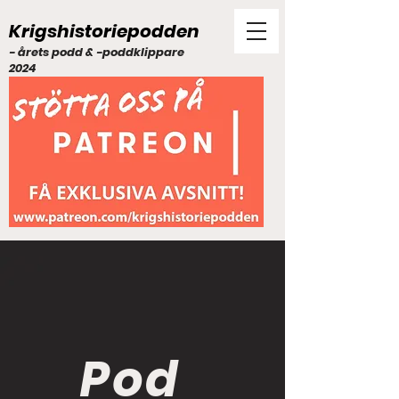
Krigshistoriepodden
- årets podd & -poddklippare
2024
Pod