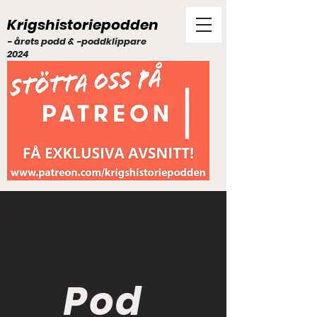
Krigshistoriepodden
- årets podd & -poddklippare
2024
Pod