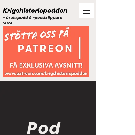
Krigshistoriepodden
- årets podd & -poddklippare
2024
Pod