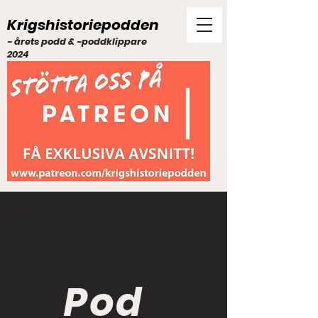
Krigshistoriepodden
- årets podd & -poddklippare
2024
Pod