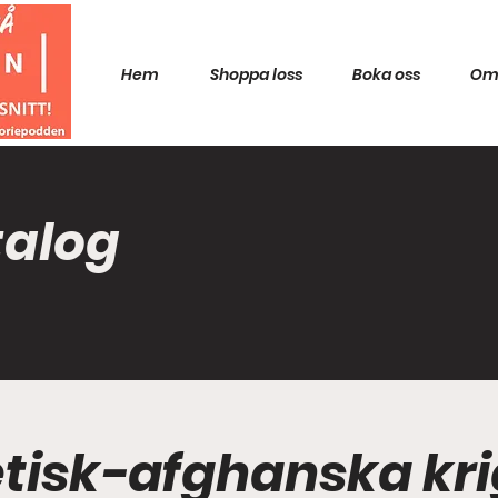
Hem
Shoppa loss
Boka oss
Om
talog
etisk-afghanska kri