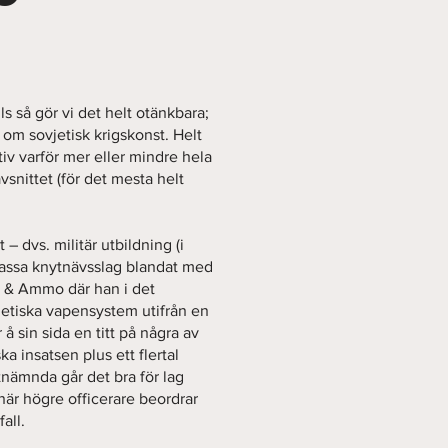
lls så gör vi det helt otänkbara;
t om sovjetisk krigskonst. Helt
itiv varför mer eller mindre hela
avsnittet (för det mesta helt
t – dvs. militär utbildning (i
massa knytnävsslag blandat med
ns & Ammo där han i det
vjetiska vapensystem utifrån en
å sin sida en titt på några av
 insatsen plus ett flertal
tnämnda går det bra för lag
när högre officerare beordrar
all.