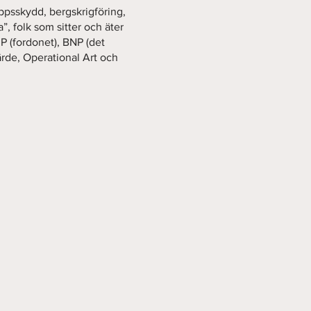
psskydd, bergskrigföring,
”, folk som sitter och äter
MP (fordonet), BNP (det
ärde, Operational Art och