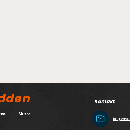
odden
Kontakt
oss
Mer->
krigshis