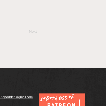
Next
toriepodden@gmail.com