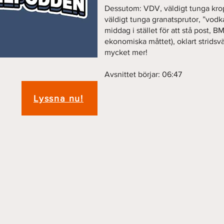
Dessutom: VDV, väldigt tunga krop
väldigt tunga granatsprutor, ”vodka
middag i stället för att stå post, B
ekonomiska måttet), oklart stridsv
mycket mer!
Avsnittet börjar: 06:47
Lyssna nu!