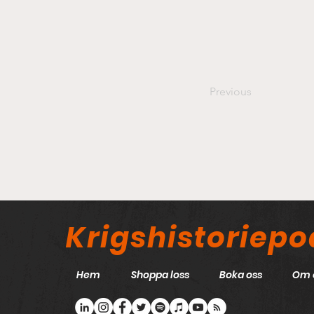
Previous
Krigshistoriep
Hem
Shoppa loss
Boka oss
Om 