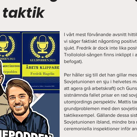
 taktik
I vårt mest förvånande avsnitt hitti
vi säger faktiskt någonting positiv
sjukt. Fredrik är dock inte lika pos
Trollololol-sången finns inklippt i 
befogat).
Per håller sig till det han gillar mes
Sovjetunionen en sju i helvetes 
att agera grå arbetskraft) och Gu
sistnämnda fallet prisar en rad so
utomjordings perspektiv. Mattis tar 
grundproblemen med den sovjetiska
taktikexempel. Gällande dessa sis
Sovjetunionen ibland, mindre bra 
ceremoniella inspektioner inför anf