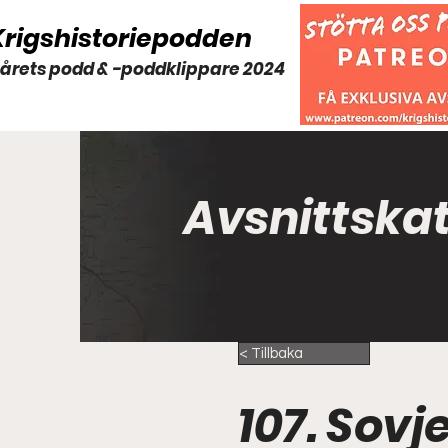
Krigshistoriepodden
 årets podd & -poddklippare 2024
Avsnittska
< Tillbaka
107. Sovj