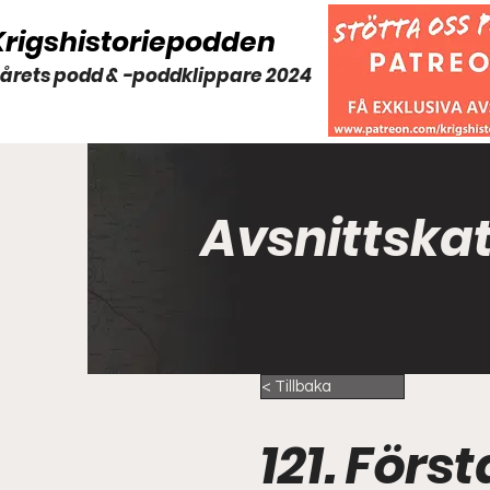
Krigshistoriepodden
 årets podd & -poddklippare 2024
Avsnittska
< Tillbaka
121. Förs