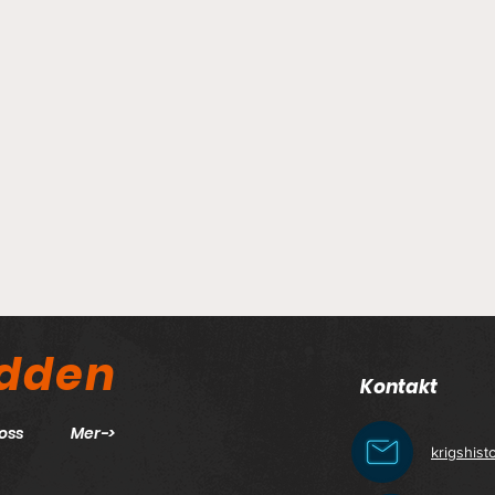
odden
Kontakt
oss
Mer->
krigshis