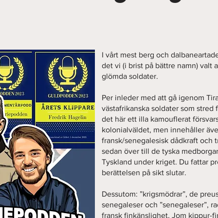
I vårt mest berg och dalbaneartade 
det vi (i brist på bättre namn) valt a
glömda soldater.
Per inleder med att gå igenom Tira
västafrikanska soldater som stred fö
det här ett illa kamouflerat försvar
kolonialväldet, men innehåller äv
fransk/senegalesisk dådkraft och tr
sedan över till de tyska medborgar
Tyskland under kriget. Du fattar pr
berättelsen på sikt slutar.
Dessutom: ”krigsmödrar”, de preuss
senegaleser och ”senegaleser”, rad
fransk finkänslighet, Jom kippur-fi