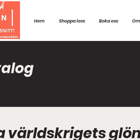
Hem
Shoppa loss
Boka oss
Om
talog
ta världskrigets gl