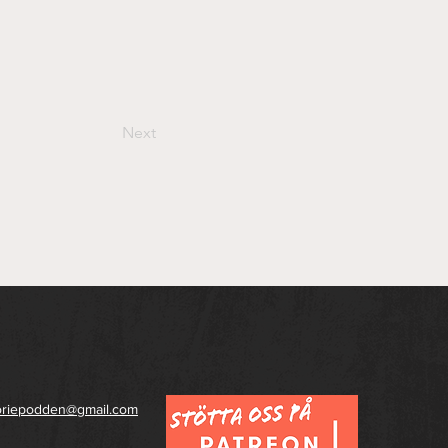
Next
toriepodden@gmail.com