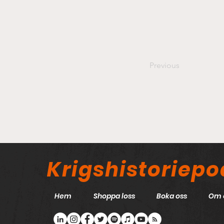
Previous
Krigshistoriep
Hem
Shoppa loss
Boka oss
Om 