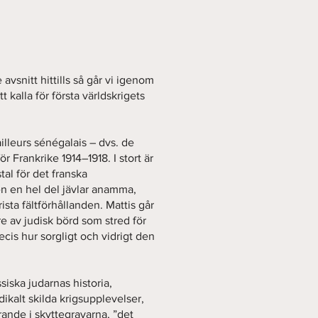
avsnitt hittills så går vi igenom
tt kalla för första världskrigets
illeurs sénégalais – dvs. de
r Frankrike 1914–1918. I stort är
stal för det franska
en en hel del jävlar anamma,
ista fältförhållanden. Mattis går
e av judisk börd som stred för
ecis hur sorgligt och vidrigt den
iska judarnas historia,
ikalt skilda krigsupplevelser,
rande i skyttegravarna, ”det