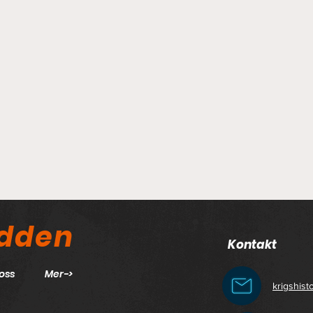
odden
Kontakt
oss
Mer->
krigshis