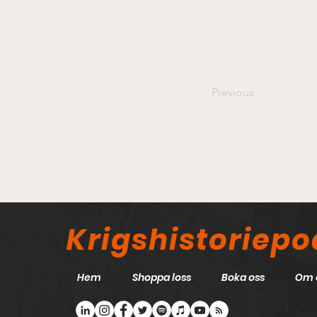
Previous
Krigshistoriep
Hem
Shoppa loss
Boka oss
Om 