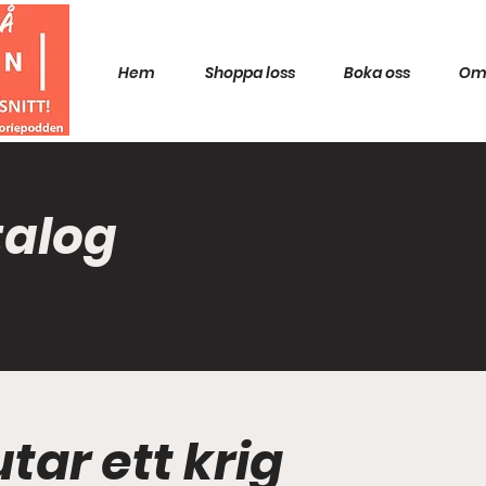
Hem
Shoppa loss
Boka oss
Om
talog
utar ett krig