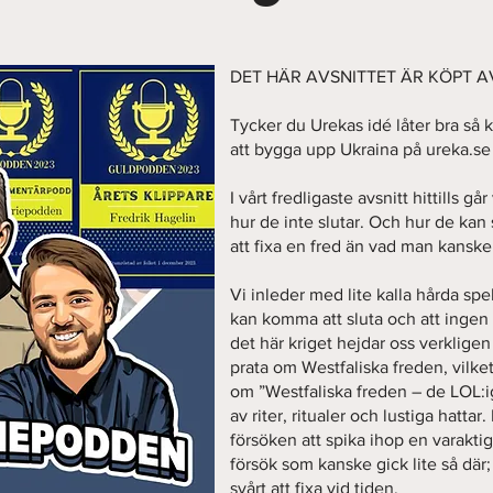
DET HÄR AVSNITTET ÄR KÖPT 
Tycker du Urekas idé låter bra så k
att bygga upp Ukraina på ureka.se
I vårt fredligaste avsnitt hittills g
hur de inte slutar. Och hur de kan 
att fixa en fred än vad man kanske 
Vi inleder med lite kalla hårda sp
kan komma att sluta och att inge
det här kriget hejdar oss verkligen 
prata om Westfaliska freden, vilke
om ”Westfaliska freden – de LOL:i
av riter, ritualer och lustiga hattar
försöken att spika ihop en varaktig 
försök som kanske gick lite så där
svårt att fixa vid tiden.