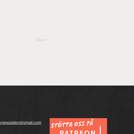
Next
toriepodden@gmail.com