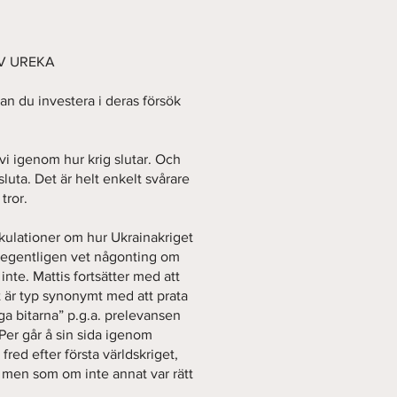
AV UREKA
an du investera i deras försök
år vi igenom hur krig slutar. Och
sluta. Det är helt enkelt svårare
tror.
ekulationer om hur Ukrainakriget
n egentligen vet någonting om
inte. Mattis fortsätter med att
t är typ synonymt med att prata
ga bitarna” p.g.a. prelevansen
. Per går å sin sida igenom
fred efter första världskriget,
; men som om inte annat var rätt