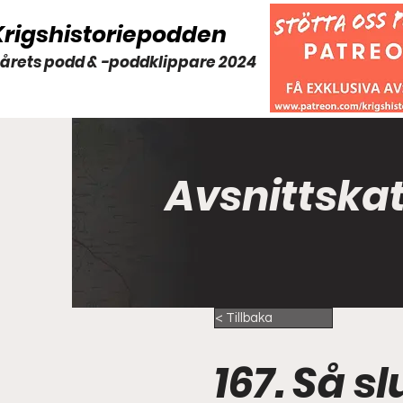
Krigshistoriepodden
 årets podd & -poddklippare 2024
Avsnittska
< Tillbaka
167. Så sl