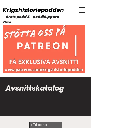
Krigshistoriepodden
- årets podd & -poddklippare
2024
Avsnittskatalog
< Tillbaka