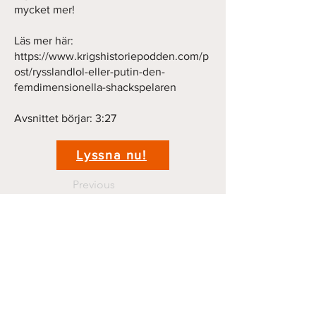
mycket mer!
Läs mer här:
https://www.krigshistoriepodden.com/p
ost/rysslandlol-eller-putin-den-
femdimensionella-shackspelaren
Avsnittet börjar: 3:27
Lyssna nu!
Previous
Next
Kontakt
krigshistoriepodden@gmail.com