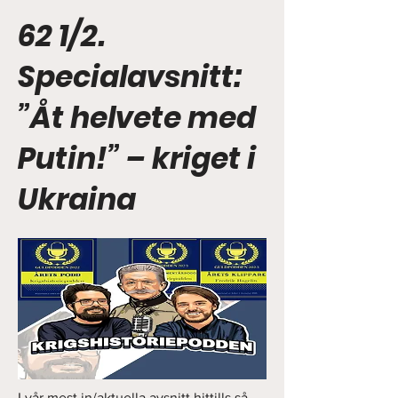
62 1/2.
Specialavsnitt:
”Åt helvete med
Putin!” – kriget i
Ukraina
I vår mest in/aktuella avsnitt hittills så