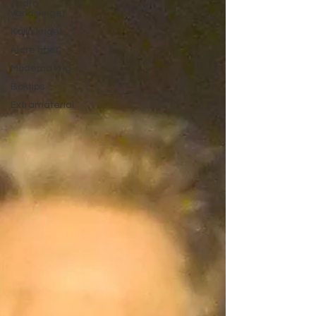
Andra
världskriget
Kalla kriget
Äldre tider
Moderna krig
Boktips
Extramaterial