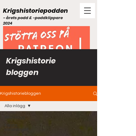
Krigshistoriepodden
- årets podd & -poddklippare
2024
Krigshistorie
bloggen
Krigshistoriebloggen
Alla inlägg
Alla inlägg
Första
världskriget