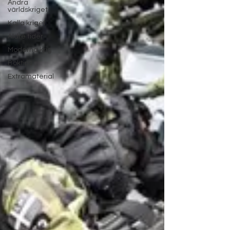
Andra
världskriget
Kalla kriget
Äldre tider
Moderna krig
Boktips
Extramaterial