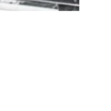
Per Wallin
31 jan. 2021
8 min läsning
Sveriges 10 främsta
militära förband
Givetvis, såklart och självklart ska det
skrivas minst en “Sveriges främsta X” på
denna sida, för jag menar, vad är
Krigshistoriepodden om inte publikfriande?
#topptio #sveriges #främsta #elitförband
#topplista Av Per Wallin Har man stått ens