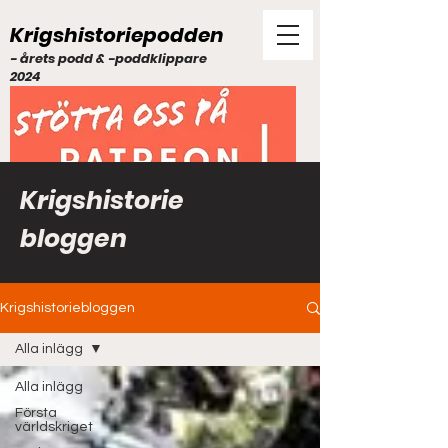
Krigshistoriepodden
- årets podd & -poddklippare
2024
Krigshistorie
bloggen
Krigshistoriebloggen
Alla inlägg
Alla inlägg
Första
världskriget