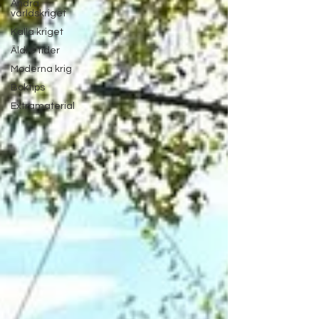
Andra
världskriget
Kalla kriget
Äldre tider
Moderna krig
Boktips
Extramaterial