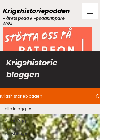
Krigshistoriepodden
- årets podd & -poddklippare
2024
Krigshistorie
bloggen
Krigshistoriebloggen
Alla inlägg
Alla inlägg
Första
världskriget