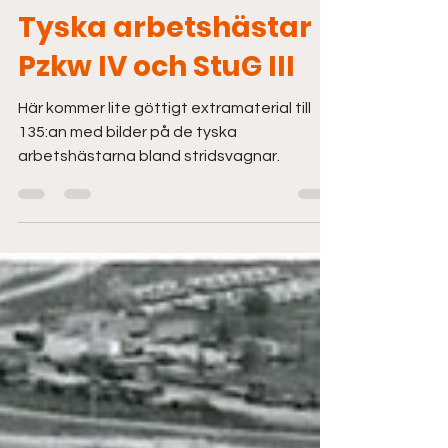
17 sep. 2023
2 min läsning
EXTRAMATERIAL # 135
Tyska arbetshästar
Pzkw IV och StuG III
Här kommer lite göttigt extramaterial till
135:an med bilder på de tyska
arbetshästarna bland stridsvagnar.