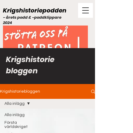
Krigshistoriepodden
- årets podd & -poddklippare
2024
Krigshistorie
bloggen
Krigshistoriebloggen
Alla inlägg
Alla inlägg
Första
världskriget