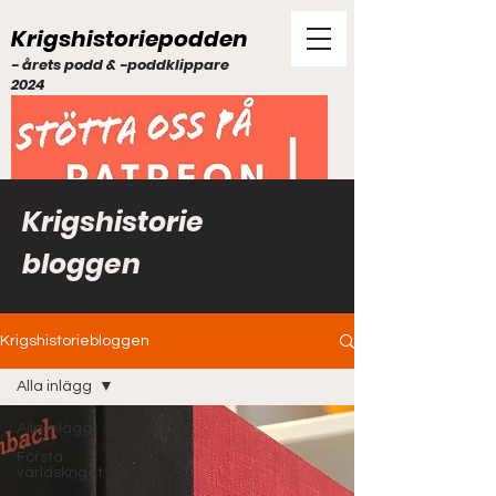
Krigshistoriepodden
- årets podd & -poddklippare
2024
Krigshistorie
bloggen
Krigshistoriebloggen
Alla inlägg
Alla inlägg
Första
världskriget