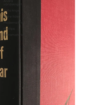
Andra
världskriget
Kalla kriget
Äldre tider
Moderna krig
Boktips
Extramaterial