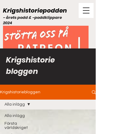
Krigshistoriepodden
- årets podd & -poddklippare
2024
Krigshistorie
bloggen
Krigshistoriebloggen
Alla inlägg
Alla inlägg
Första
världskriget